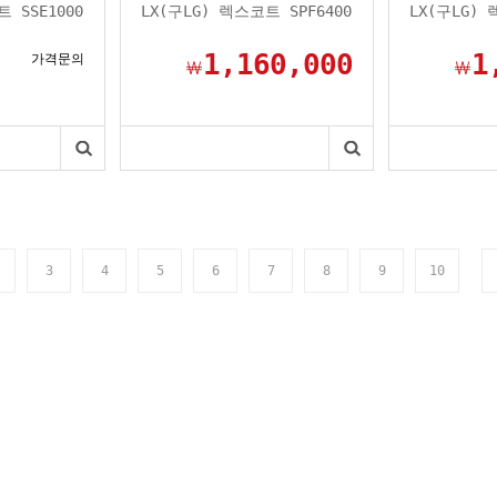
 SSE1000
LX(구LG) 렉스코트 SPF6400
LX(구LG) 
1,160,000
1
가격문의
￦
￦
3
4
5
6
7
8
9
10