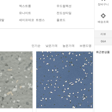
장바구니
엑스트롱
우드컬렉션
유나이트
전도성타일
메탈
세이프데코 트랜스
올로드
배송조회
리뷰
Q&A
인기순
낮은가격
높은가격
브랜드명
최근본상품