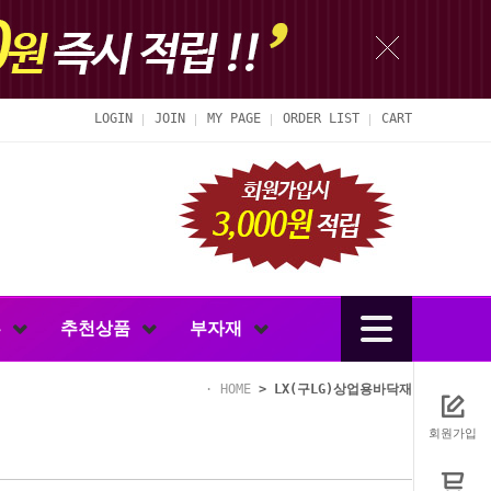
LOGIN
JOIN
MY PAGE
ORDER LIST
CART
루
추천상품
부자재
HOME
>
LX(구LG)상업용바닥재
회원가입