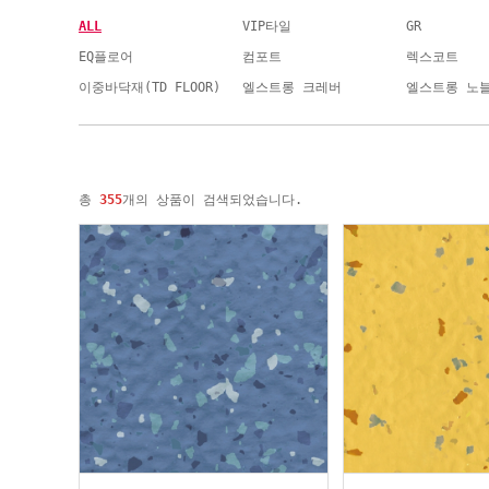
ALL
VIP타일
GR
EQ플로어
컴포트
렉스코트
이중바닥재(TD FLOOR)
엘스트롱 크레버
엘스트롱 노
총
355
개의 상품이 검색되었습니다.