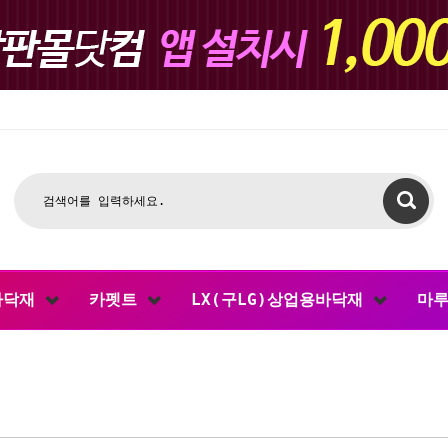
바닥재
카펫트
LX(구LG)상업용바닥재
마