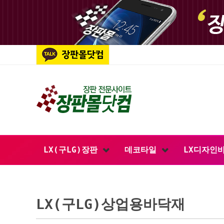
LX(구LG)장판
데코타일
LX디자인
LX(구LG)상업용바닥재