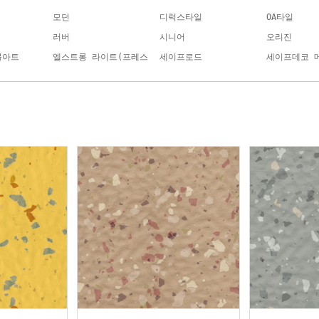
모던
디럭스타일
OA타일
러버
시니어
오리진
블아트
엘스트롱 라이트(프레스
세이프로드
세이프데코 
코)