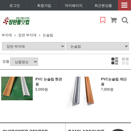
로그인
회원가입
마이페이지
최근본상품
부자재
장판 부자재
논슬립
정렬
PVC 논슬립 현관
PVC논슬립 계단
용
용
5,000원
7,000원