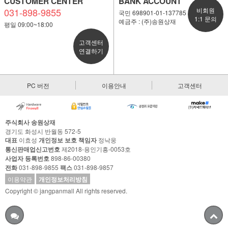
CUSTOMER CENTER
BANK ACCOUNT
031-898-9855
비회원
국민 698901-01-137785
1:1 문의
예금주 : (주)송원상재
평일 09:00~18:00
고객센터
연결하기
PC 버전
이용안내
고객센터
주식회사 송원상재
경기도 화성시 반월동 572-5
대표
이효성
개인정보 보호 책임자
정낙웅
통신판매업신고번호
제2018-용인기흥-0053호
사업자 등록번호
898-86-00380
전화
031-898-9855
팩스
031-898-9857
이용약관
개인정보처리방침
Copyright © jangpanmall All rights reserved.