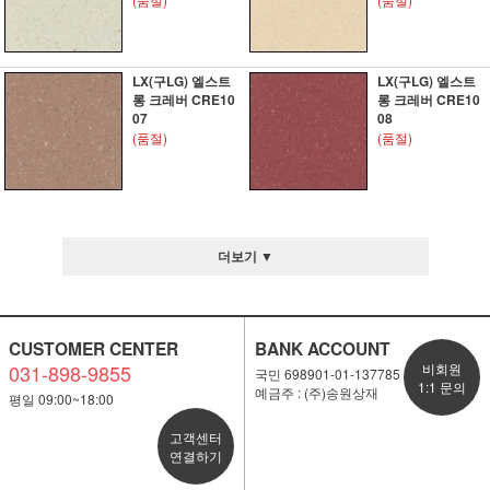
LX(구LG) 엘스트
LX(구LG) 엘스트
롱 크레버 CRE10
롱 크레버 CRE10
07
08
(품절)
(품절)
더보기 ▼
CUSTOMER CENTER
BANK ACCOUNT
031-898-9855
비회원
국민 698901-01-137785
1:1 문의
예금주 : (주)송원상재
평일 09:00~18:00
고객센터
연결하기