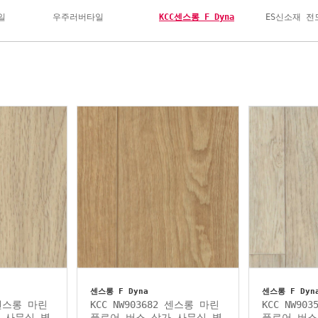
일
우주러버타일
KCC센스롱 F Dyna
ES신소재 
센스롱 F Dyna
센스롱 F Dyn
 센스롱 마린
KCC NW903682 센스롱 마린
KCC NW90
 사무실 병
플로어 버스 상가 사무실 병
플로어 버스