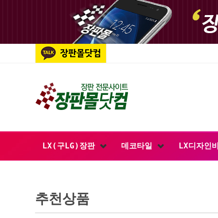
LX(구LG)장판
데코타일
LX디자인
추천상품