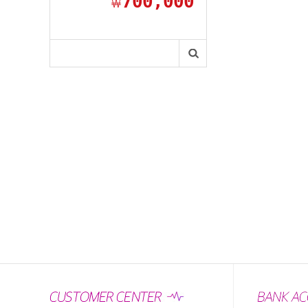
700,000
￦