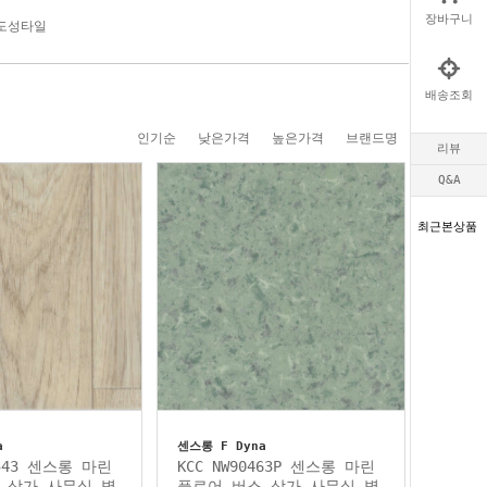
장바구니
전도성타일
배송조회
인기순
낮은가격
높은가격
브랜드명
리뷰
Q&A
최근본상품
a
센스롱 F Dyna
3543 센스롱 마린
KCC NW90463P 센스롱 마린
 상가 사무실 병
플로어 버스 상가 사무실 병