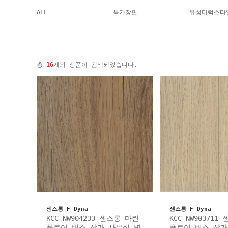
ALL
특가장판
유성디럭스타
총
16
개의 상품이 검색되었습니다.
센스롱 F Dyna
센스롱 F Dyna
KCC NW904233 센스롱 마린
KCC NW903711
플로어 버스 상가 사무실 병
플로어 버스 상가