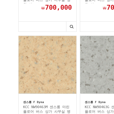
원 선...
원 선...
700,000
7
￦
￦
센스롱 F Dyna
센스롱 F Dyna
KCC NW90463M 센스롱 마린
KCC NW90463G
플로어 버스 상가 사무실 병
플로어 버스 상가