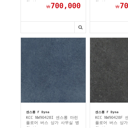
원 선...
원 선...
700,000
7
￦
￦
센스롱 F Dyna
센스롱 F Dyna
KCC NW90428I 센스롱 마린
KCC NW90428F
플로어 버스 상가 사무실 병
플로어 버스 상가
원 선...
원 선...