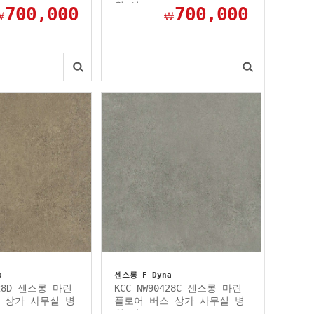
원 선...
700,000
700,000
￦
￦
a
센스롱 F Dyna
428D 센스롱 마린
KCC NW90428C 센스롱 마린
 상가 사무실 병
플로어 버스 상가 사무실 병
원 선...