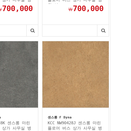
원 선...
700,000
700,000
￦
￦
a
센스롱 F Dyna
428K 센스롱 마린
KCC NW90428J 센스롱 마린
 상가 사무실 병
플로어 버스 상가 사무실 병