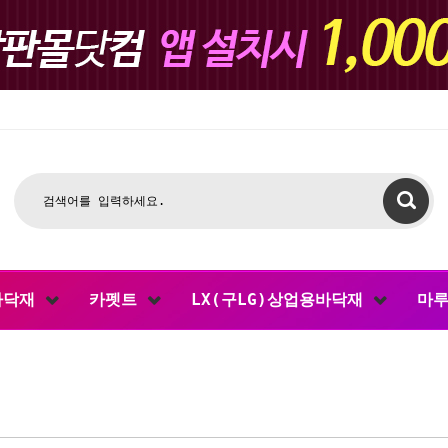
바닥재
카펫트
LX(구LG)상업용바닥재
마