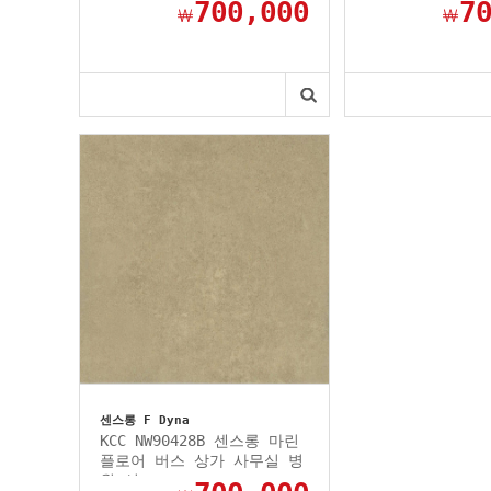
700,000
7
￦
￦
센스롱 F Dyna
KCC NW90428B 센스롱 마린
플로어 버스 상가 사무실 병
원 선...