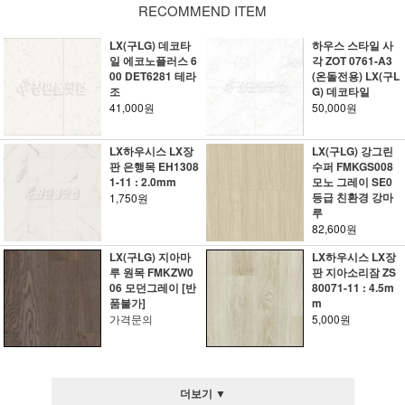
RECOMMEND ITEM
LX(구LG) 데코타
하우스 스타일 사
일 에코노플러스 6
각 ZOT 0761-A3
00 DET6281 테라
(온돌전용) LX(구L
조
G) 데코타일
41,000원
50,000원
LX하우시스 LX장
LX(구LG) 강그린
판 은행목 EH1308
수퍼 FMKGS008
1-11 : 2.0mm
모노 그레이 SE0
등급 친환경 강마
1,750원
루
82,600원
LX(구LG) 지아마
LX하우시스 LX장
루 원목 FMKZW0
판 지아소리잠 ZS
06 모던그레이 [반
80071-11 : 4.5m
품불가]
m
가격문의
5,000원
더보기 ▼