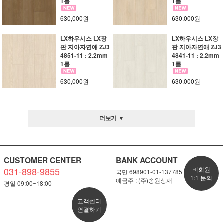
1롤
1롤
630,000원
630,000원
LX하우시스 LX장
LX하우시스 LX장
판 지아자연애 ZJ3
판 지아자연애 ZJ3
4851-11 : 2.2mm
4841-11 : 2.2mm
1롤
1롤
630,000원
630,000원
더보기 ▼
CUSTOMER CENTER
BANK ACCOUNT
031-898-9855
비회원
국민 698901-01-137785
1:1 문의
예금주 : (주)송원상재
평일 09:00~18:00
고객센터
연결하기