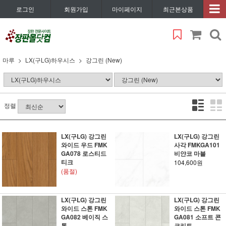
로그인
회원가입
마이페이지
최근본상품
마루
LX(구LG)하우시스
강그린 (New)
정렬
LX(구LG) 강그린
LX(구LG) 강그린
와이드 우드 FMK
사각 FMKGA101
GA078 로스티드
비얀코 마블
티크
104,600원
(품절)
LX(구LG) 강그린
LX(구LG) 강그린
와이드 스톤 FMK
와이드 스톤 FMK
GA082 베이직 스
GA081 소프트 콘
톤
크리트