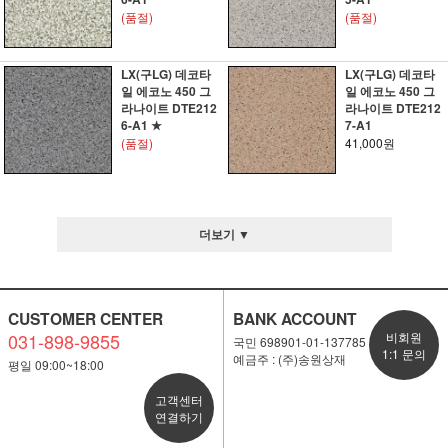
(품절)
(품절)
LX(구LG) 데코타
LX(구LG) 데코타
일 에코노 450 그
일 에코노 450 그
라나이트 DTE212
라나이트 DTE212
6-A1 ★
7-A1
(품절)
41,000원
더보기 ▼
CUSTOMER CENTER
BANK ACCOUNT
031-898-9855
비회원
국민 698901-01-137785
1:1 문의
예금주 : (주)송원상재
평일 09:00~18:00
고객센터
연결하기