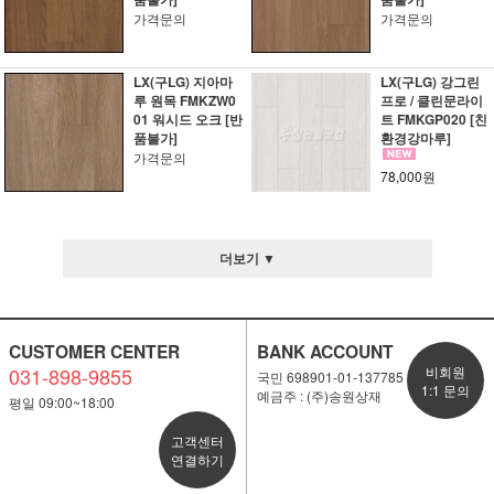
가격문의
가격문의
LX(구LG) 지아마
LX(구LG) 강그린
루 원목 FMKZW0
프로 / 클린문라이
01 워시드 오크 [반
트 FMKGP020 [친
품불가]
환경강마루]
가격문의
78,000원
더보기 ▼
CUSTOMER CENTER
BANK ACCOUNT
031-898-9855
비회원
국민 698901-01-137785
1:1 문의
예금주 : (주)송원상재
평일 09:00~18:00
고객센터
연결하기