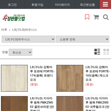
로그인
회원가입
마이페이지
최근본상품
마루
LX(구LG)하우시스
정렬
LX(구LG) 강화마
LX(구LG) 강화마
루 포르테 FORTE-
루 포르테 FORTE-
174(광폭) 트렌디
163(광폭) 캐스크
오크
오크
(품절)
(품절)
LX(구LG) 지아마
LX(구LG) 지아마
루 원목 FMKZW0
루 원목 FMKZW0
03 골든브라운 [반
02 내추럴오크 [반
품불가]
품불가]