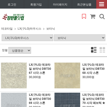
로그인
회원가입
마이페이지
최근본상품
데코타일
LX(구LG)하우시스
보타닉
정렬
LX(구LG) 데코타
LX(구LG) 데코타
일 보타닉 DBT30
일 보타닉 DBT30
67 사각 스톤
68 사각 스톤
30,000원
30,000원
LX(구LG) 데코타
LX(구LG) 데코타
일 보타닉 DBT30
일 보타닉 DBT30
69 사각 스톤
70 사각 패브릭 ★
30,000원
30,000원