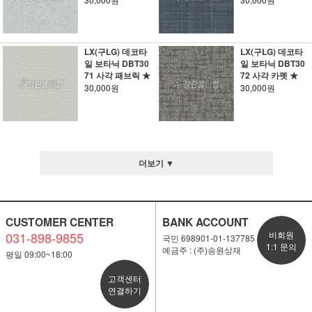
LX(구LG) 데코타
LX(구LG) 데코타
일 보타닉 DBT30
일 보타닉 DBT30
71 사각 패브릭 ★
72 사각 카펫 ★
30,000원
30,000원
더보기 ▼
CUSTOMER CENTER
BANK ACCOUNT
031-898-9855
비회원
국민 698901-01-137785
1:1 문의
예금주 : (주)송원상재
평일 09:00~18:00
고객센터
연결하기