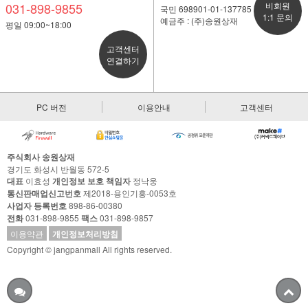
031-898-9855
비회원
국민 698901-01-137785
1:1 문의
예금주 : (주)송원상재
평일 09:00~18:00
고객센터
연결하기
PC 버전
이용안내
고객센터
주식회사 송원상재
경기도 화성시 반월동 572-5
대표
이효성
개인정보 보호 책임자
정낙웅
통신판매업신고번호
제2018-용인기흥-0053호
사업자 등록번호
898-86-00380
전화
031-898-9855
팩스
031-898-9857
이용약관
개인정보처리방침
Copyright © jangpanmall All rights reserved.