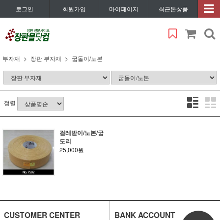
로그인
회원가입
마이페이지
최근본상품
부자재
장판 부자재
굽돌이/노본
정렬
걸레받이/노본/굽
도리
25,000원
CUSTOMER CENTER
BANK ACCOUNT