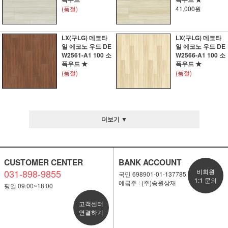
(품절)
41,000원
LX(구LG) 데코타
LX(구LG) 데코타
일 에코노 우드 DE
일 에코노 우드 DE
W2561-A1 100 소
W2566-A1 100 소
폭우드 ★
폭우드 ★
(품절)
(품절)
더보기 ▼
CUSTOMER CENTER
BANK ACCOUNT
031-898-9855
비회원
국민 698901-01-137785
1:1 문의
예금주 : (주)송원상재
평일 09:00~18:00
고객센터
연결하기