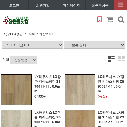
로그인
회원가입
마이페이지
최근본상품
LX(구LG)장판
지아소리잠 6.0T
정렬
LX하우시스 LX장
LX하우시스 LX장
판 지아소리잠 ZS
판 지아소리잠 ZS
90011-11 : 6.0m
90021-11 : 6.0m
m
m
6,100원
(품절)
LX하우시스 LX장
LX하우시스 LX장
판 지아소리잠 ZS
판 지아소리잠 ZS
90071-11 : 6.0m
90081-11 : 6.0m
m
m