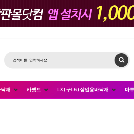
바닥재
카펫트
LX(구LG)상업용바닥재
마