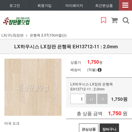
로그인
회원가입
마이페이지
최근본상품
LX(구LG)장판
은행목 2.0T(10cm절단)
LX하우시스 LX장판 은행목 EH13712-11 : 2.0mm
1,750
상품가
원
배송비
(착불)
LX하우시스 LX장판 은행목
EH13712-11 : 2.0mm
1,750
원
+1
-1
1,750
원
총 상품 금액
마곡 오크
관심상품
장바구니