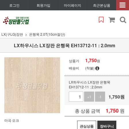
로그인
회원가입
마이페이지
최근본상품
LX(구LG)장판
은행목 2.0T(10cm절단)
LX하우시스 LX장판 은행목 EH13712-11 : 2.0mm
1,750
상품가
원
배송비
(착불)
LX하우시스 LX장판 은행목
EH13712-11 : 2.0mm
1,750
원
+1
-1
1,750
원
총 상품 금액
마곡 오크
관심상품
장바구니