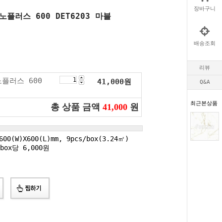
장바구니
노플러스 600 DET6203 마블
배송조회
리뷰
노플러스 600
41,000
원
Q&A
최근본상품
총 상품 금액
41,000
원
00(W)X600(L)mm, 9pcs/box(3.24㎡)
ox당 6,000원