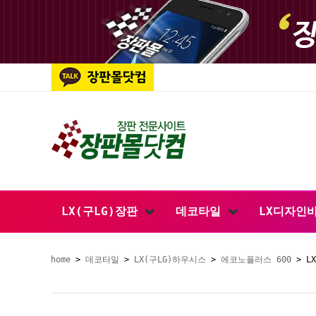
LX(구LG)장판
데코타일
LX디자인
home
>
데코타일
>
LX(구LG)하우시스
>
에코노플러스 600
> L