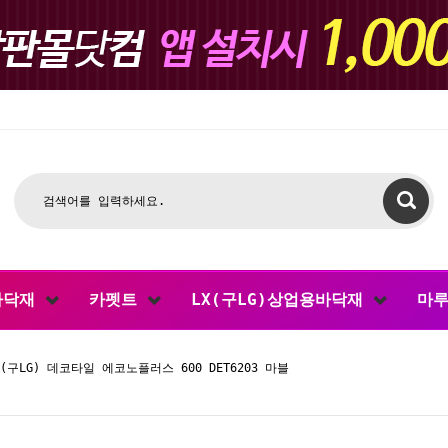
바닥재
카펫트
LX(구LG)상업용바닥재
마
X(구LG) 데코타일 에코노플러스 600 DET6203 마블