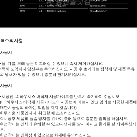
※
주의사항
사용시
•
물
,
기름
,
모래 등은 미끄러질 수 있으니 즉시 제거하십시요
.
•
특히 노약자나 임산부는 주의하십시오
.
시공 후 초기에는
접착제 및 제품 특유
의 냄새가 있을 수 있으니 충분히 환기시키십시오
.
시공시
•
시공전
LG
하우시스 바닥재 시공가이드를 반드시 숙지하여 주십시오
.
(LG
하우시스 바닥재 시공가이드의 시공법에 따르지 않고 임의로 시공한 제품에
대한
시공상의 하자는 책임을 지지 않습니다
)
①
무거운 제품입니다
.
취급할 때 조심하십시오
.
②
시공후 제품의 들뜸 방지를 위하여 롤러 등으로 충분한 압착을 하십시오
.
③
접착제는 인체에 유해할 수 있으니 냄새를 맡지 마시고 환기를 잘 시켜주십시
오
.
④
접착제는 인화성이 있으므로 화재에 유의하십시오
.