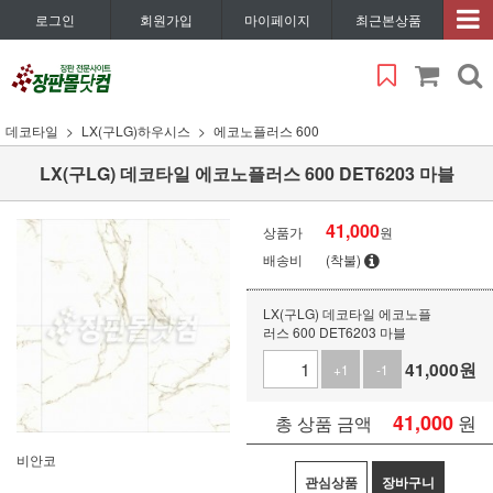
로그인
회원가입
마이페이지
최근본상품
데코타일
LX(구LG)하우시스
에코노플러스 600
LX(구LG) 데코타일 에코노플러스 600 DET6203 마블
41,000
상품가
원
배송비
(착불)
LX(구LG) 데코타일 에코노플
러스 600 DET6203 마블
41,000
원
+1
-1
41,000
원
총 상품 금액
비안코
관심상품
장바구니