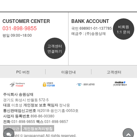
CUSTOMER CENTER
BANK ACCOUNT
031-898-9855
비회원
국민 698901-01-137785
1:1 문의
예금주 : (주)송원상재
평일 09:00~18:00
고객센터
연결하기
PC 버전
이용안내
고객센터
주식회사 송원상재
경기도 화성시 반월동 572-5
대표
이효성
개인정보 보호 책임자
정낙웅
통신판매업신고번호
제2018-용인기흥-0053호
사업자 등록번호
898-86-00380
전화
031-898-9855
팩스
031-898-9857
이용약관
개인정보처리방침
Copyright © jangpanmall All rights reserved.