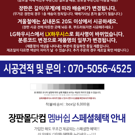
착불배송비 : box당 6,000원