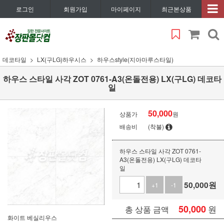
로그인
회원가입
마이페이지
최근본상품
데코타일
LX(구LG)하우시스
하우스style(지아마루스타일)
하우스 스타일 사각 ZOT 0761-A3(온돌전용) LX(구LG) 데코타
일
50,000
상품가
원
배송비
(착불)
하우스 스타일 사각 ZOT 0761-
A3(온돌전용) LX(구LG) 데코타
일
50,000
원
+1
-1
50,000
원
총 상품 금액
화이트 베실리우스