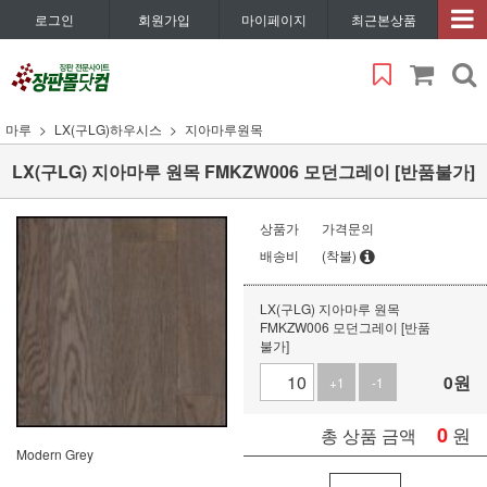
로그인
회원가입
마이페이지
최근본상품
마루
LX(구LG)하우시스
지아마루원목
LX(구LG) 지아마루 원목 FMKZW006 모던그레이 [반품불가]
상품가
가격문의
배송비
(착불)
LX(구LG) 지아마루 원목
FMKZW006 모던그레이 [반품
불가]
0
원
+1
-1
0
원
총 상품 금액
Modern Grey