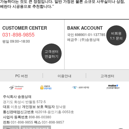
가능하다는 것도 큰 장점입니다. 일반 가정은 물론 소규모 사무실이나 상점,
베란다 시공용으로 추천합니다.”
CUSTOMER CENTER
BANK ACCOUNT
031-898-9855
비회원
국민 698901-01-137785
1:1 문의
예금주 : (주)송원상재
평일 09:00~18:00
고객센터
연결하기
PC 버전
이용안내
고객센터
주식회사 송원상재
경기도 화성시 반월동 572-5
대표
이효성
개인정보 보호 책임자
정낙웅
통신판매업신고번호
제2018-용인기흥-0053호
사업자 등록번호
898-86-00380
전화
031-898-9855
팩스
031-898-9857
이용약관
개인정보처리방침