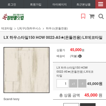
로그인
회원가입
마이페이지
최근본상품
데코타일
LX(구LG)하우시스
하우스(온돌전용)
LX 하우스타일150 HOW 0022-A5★(온돌전용) LX데코타일
45,000
상품가
원
배송비
(착불)
LX 하우스타일150 HOW
0022-A5★(온돌전용) LX데코
타일
45,000
원
+1
-1
45,000
원
총 상품 금액
Scandi Ivory