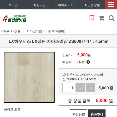
로그인
회원가입
마이페이지
최근본상품
LX(구LG)장판
지아소리잠 4.5T(10cm절단)
LX하우시스 LX장판 지아소리잠 ZS80071-11 : 4.5mm
5,000
상품가
원
배송비
(착불)
LX하우시스 LX장판 지아소리
잠 ZS80071-11 : 4.5mm
5,000
원
+1
-1
5,000
원
총 상품 금액
화이트 오크
관심상품
장바구니