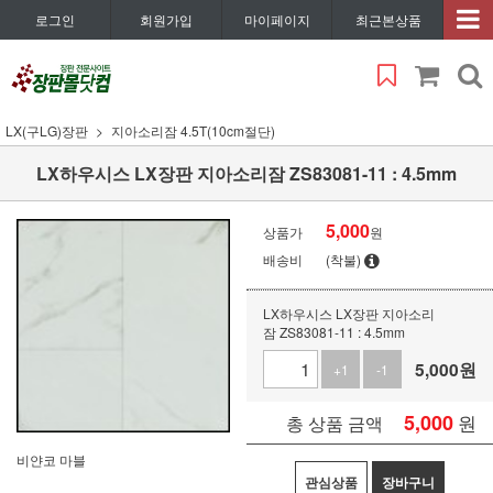
로그인
회원가입
마이페이지
최근본상품
LX(구LG)장판
지아소리잠 4.5T(10cm절단)
LX하우시스 LX장판 지아소리잠 ZS83081-11 : 4.5mm
5,000
상품가
원
배송비
(착불)
LX하우시스 LX장판 지아소리
잠 ZS83081-11 : 4.5mm
5,000
원
+1
-1
5,000
원
총 상품 금액
비얀코 마블
관심상품
장바구니