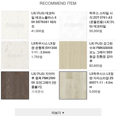
RECOMMEND ITEM
LX(구LG) 데코타
하우스 스타일 사
일 에코노플러스 6
각 ZOT 0761-A3
00 DET6281 테라
(온돌전용) LX(구L
조
G) 데코타일
41,000원
50,000원
LX하우시스 LX장
LX(구LG) 강그린
판 은행목 EH1308
수퍼 FMKGS008
1-11 : 2.0mm
모노 그레이 SE0
등급 친환경 강마
1,750원
루
82,600원
LX(구LG) 지아마
LX하우시스 LX장
루 원목 FMKZW0
판 지아소리잠 ZS
06 모던그레이 [반
80071-11 : 4.5m
품불가]
m
가격문의
5,000원
더보기 ▼